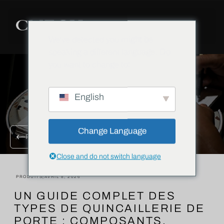
We've detected you might be
speaking a different language. Do
you want to change to:
English
Change Language
RETOUR À TOUS LES BLOGS
Close and do not switch language
PRODUITS
|
AVRIL 8, 2026
UN GUIDE COMPLET DES
TYPES DE QUINCAILLERIE DE
PORTE : COMPOSANTS,