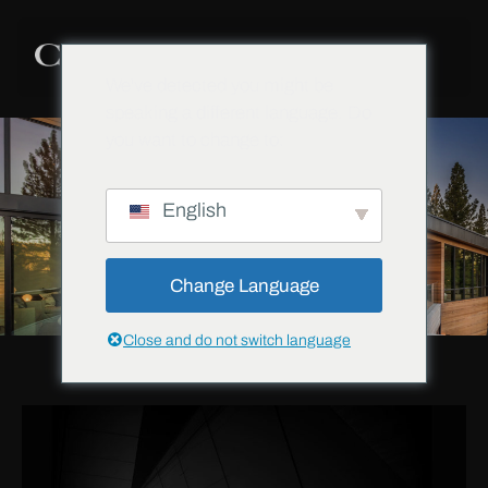
We've detected you might be
speaking a different language. Do
you want to change to:
English
Change Language
Close and do not switch language