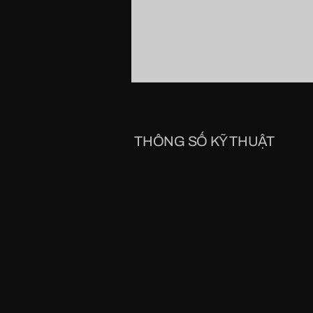
THÔNG SỐ KỸ THUẬT