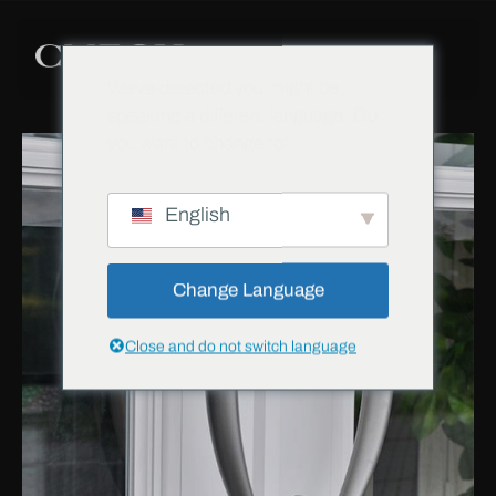
We've detected you might be
speaking a different language. Do
you want to change to:
English
Change Language
Close and do not switch language