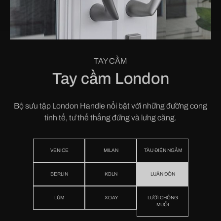
TAY CẦM
Tay cầm London
Bộ sưu tập London Handle nổi bật với những đường cong
tinh tế, tư thế thẳng đứng và lưng căng.
VENICE
MILAN
TÀU ĐIỆN NGẦM
BERLIN
KOLN
LUÂN ĐÔN
LÙM
XOAY
LƯỚI CHỐNG
MUỖI