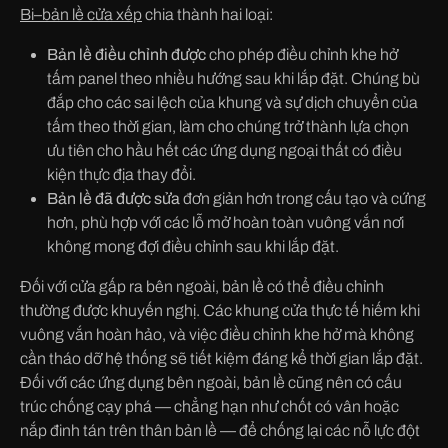
Bi
–
bản lề cửa xếp
chia thành hai loại:
Bản lề điều chỉnh được
cho phép điều chỉnh khe hở
tấm panel theo nhiều hướng sau khi lắp đặt. Chúng bù
đắp cho các sai lệch của khung và sự dịch chuyển của
tấm theo thời gian, làm cho chúng trở thành lựa chọn
ưu tiên cho hầu hết các ứng dụng ngoại thất có điều
kiện thực địa thay đổi.
Bản lề đã được sửa
đơn giản hơn trong cấu tạo và cứng
hơn, phù hợp với các lỗ mở hoàn toàn vuông vắn nơi
không mong đợi điều chỉnh sau khi lắp đặt.
Đối với cửa gấp ra bên ngoài, bản lề có thể điều chỉnh
thường được khuyến nghị. Các khung cửa thực tế hiếm khi
vuông vắn hoàn hảo, và việc điều chỉnh khe hở mà không
cần tháo dỡ hệ thống sẽ tiết kiệm đáng kể thời gian lắp đặt.
Đối với các ứng dụng bên ngoài, bản lề cũng nên có cấu
trúc chống cạy phá — chẳng hạn như chốt có vân hoặc
nắp đinh tán trên thân bản lề — để chống lại các nỗ lực đột