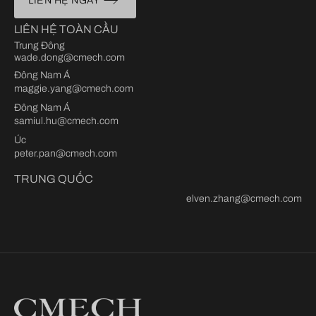
LIÊN HỆ NGAY
LIÊN HỆ TOÀN CẦU
Trung Đông
wade.dong@cmech.com
Đông Nam Á
maggie.yang@cmech.com
Đông Nam Á
samiul.hu@cmech.com
Úc
peter.pan@cmech.com
TRUNG QUỐC
elven.zhang@cmech.com