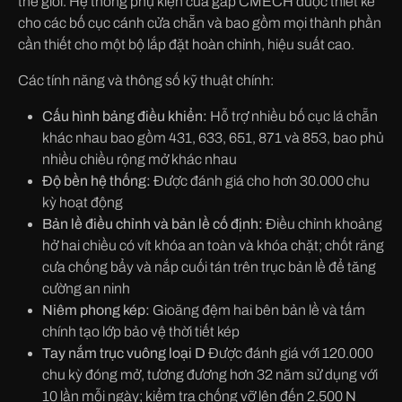
thế giới. Hệ thống phụ kiện cửa gấp CMECH được thiết kế
cho các bố cục cánh cửa chẵn và bao gồm mọi thành phần
cần thiết cho một bộ lắp đặt hoàn chỉnh, hiệu suất cao.
Các tính năng và thông số kỹ thuật chính:
Cấu hình bảng điều khiển:
Hỗ trợ nhiều bố cục lá chẵn
khác nhau bao gồm 431, 633, 651, 871 và 853, bao phủ
nhiều chiều rộng mở khác nhau
Độ bền hệ thống:
Được đánh giá cho hơn 30.000 chu
kỳ hoạt động
Bản lề điều chỉnh và bản lề cố định:
Điều chỉnh khoảng
hở hai chiều có vít khóa an toàn và khóa chặt; chốt răng
cưa chống bẩy và nắp cuối tán trên trục bản lề để tăng
cường an ninh
Niêm phong kép:
Gioăng đệm hai bên bản lề và tấm
chính tạo lớp bảo vệ thời tiết kép
Tay nắm trục vuông loại D
Được đánh giá với 120.000
chu kỳ đóng mở, tương đương hơn 32 năm sử dụng với
10 lần mỗi ngày; kiểm tra chống vỡ lên đến 2.500 N