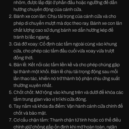
nhôm, được lắp đặt ở phần đầu hoặc ngưỡng để dẫn
hướng chuyển động của cánh cửa.
Bánh xe con lăn: Chịu tải trọng của cánh cửa và cho
phép di chuyển mượt mà dọc theo ray. Bánh xe con lăn
chất lượng cao sử dụng bánh xe dẫn hướng kép để
tránh bị lắc ngang.
Giá đỡ xoay: Cố định các tấm ngoài cùng vào khung
cửa, cho phép các tấm đầu cuối vừa xoay vừa trượt
đồng thời.
Bản lề: Kết nối các tấm liền kề và cho phép chúng gập
lại thành một khối. Bản lề chịu tải trọng động sau mỗi
lần thao tác, khiến nó trở thành bộ phận chịu ứng suất
thường xuyên nhất.
Chốt chốt: Mở rộng vào khung trên và dưới để khóa các
tấm trung gian vào vị trí khi cửa đóng.
Tay nắm và khóa đa điểm: Vận hành cánh cửa chính để
chốt và bảo mật.
Cơ cấu chặn tấm: Thanh chặn từ tính hoặc có thể điều
chỉnh giữ chồng gấp ổn định khi mở hoàn toàn, ngăn