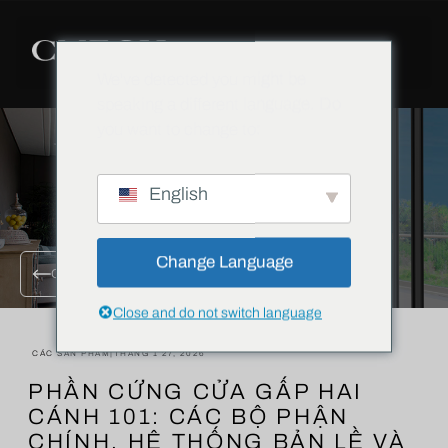
We've detected you might be
speaking a different language. Do
you want to change to:
English
Change Language
QUAY LẠI TẤT CẢ CÁC BLOG
Close and do not switch language
CÁC SẢN PHẨM
|
THÁNG 1 27, 2026
PHẦN CỨNG CỬA GẤP HAI
CÁNH 101: CÁC BỘ PHẬN
CHÍNH, HỆ THỐNG BẢN LỀ VÀ