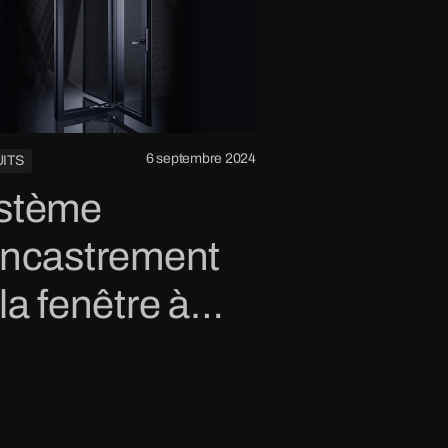
6 septembre 2024
ITS
stème
encastrement
la fenêtre à
tant extérieur