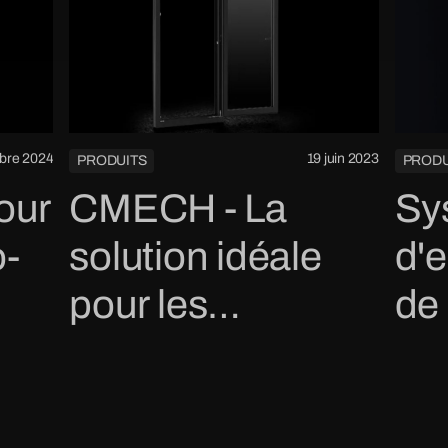
obre 2024
19 juin 2023
PRODUITS
PRODU
our
CMECH - La
Sy
o-
solution idéale
d'
pour les
de 
systèmes de
bat
ure
fenêtres à