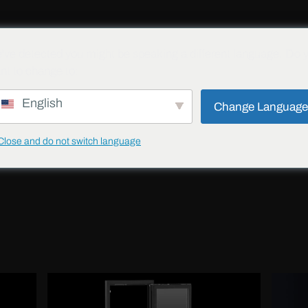
S
SOLUTIONS
PROJETS
BLOG
TÉLÉCHARGER
CONTACT
SÉ
've detected you might be speaking a different language. Do 
nt to change to:
 LES VITRES MANUELLEMENT
English
Change Languag
Close and do not switch language