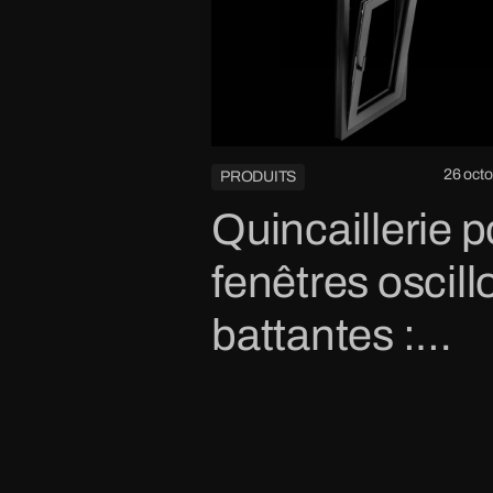
26 oct
PRODUITS
Quincaillerie p
fenêtres oscill
battantes :
Conçues pour
une vie meille