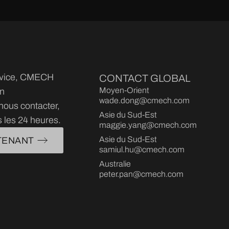
ouverture vers
l'intérieur
service, CMECH
CONTACT GLOBAL
Moyen-Orient
on
wade.dong@cmech.com
nous contacter,
Asie du Sud-Est
 les 24 heures.
maggie.yang@cmech.com
Asie du Sud-Est
TENANT
samiul.hu@cmech.com
Australie
peter.pan@cmech.com