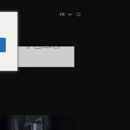
FR
CURITÉ
you
e