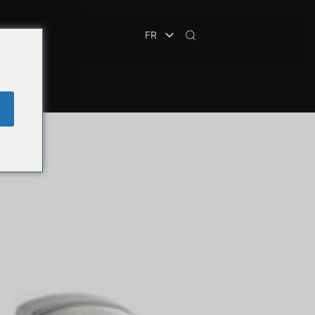
FR
CURITÉ
you
e