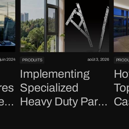
juin 2024
août 3, 2026
PRODUITS
PRODU
Implementing
Ho
res
Specialized
To
e
Heavy Duty Parts
Ca
les
for Casement
Wi