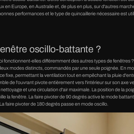
x en Europe, en Australie et, de plus en plus, sur d'autres mar
onnes performances et le type de quincaillerie nécessaire est uti
enêtre oscillo-battante ?
oi fonctionnent-elles différemment des autres types de fenêtres ?
deux modes distincts, commandés par une seule poignée. En mode 
nce fixe, permettant la ventilation tout en empêchant la pluie d'en
ble de l'ouvrant pivote entièrement vers l'intérieur sur son axe 
ettoyage et une circulation d'air maximale. La position de la poi
ille la fenêtre. La faire pivoter de 90 degrés active le mode battant
La faire pivoter de 180 degrés passe en mode oscillo.