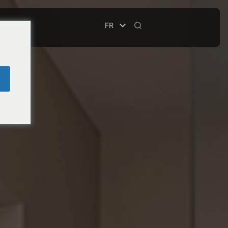
FR
CURITÉ
you
e