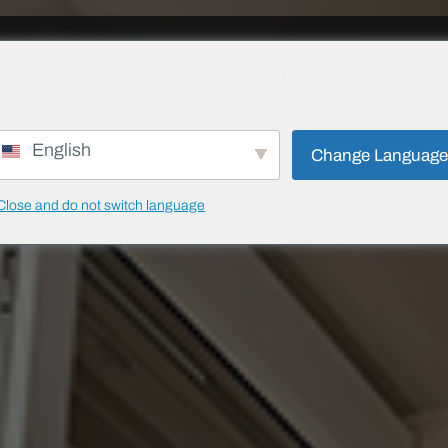
S
SOLUTIONS
PROJETS
BLOG
TÉLÉCHARGER
CONTACT
SÉ
've detected you might be speaking a different language. Do 
nt to change to:
English
Change Languag
Close and do not switch language