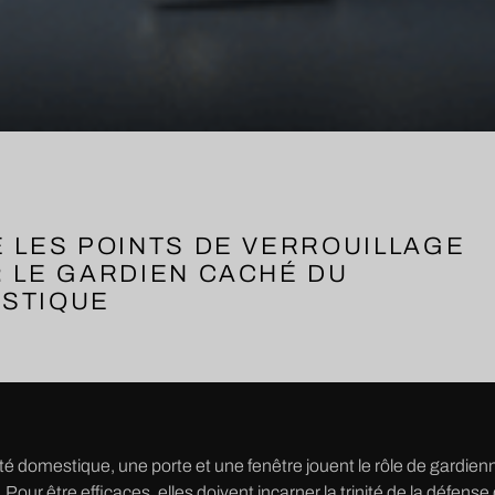
 LES POINTS DE VERROUILLAGE
：LE GARDIEN CACHÉ DU
STIQUE
ité domestique, une porte et une fenêtre jouent le rôle de gardi
 Pour être efficaces, elles doivent incarner la trinité de la défen