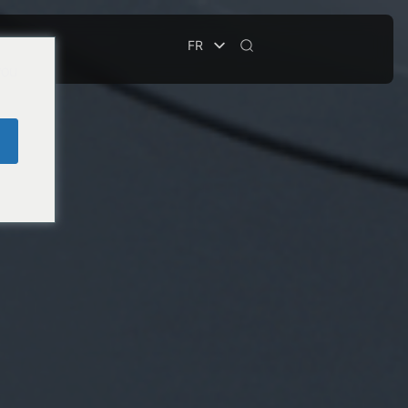
FR
CURITÉ
you
e