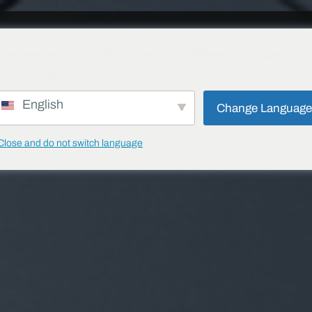
S
SOLUTIONS
PROJETS
BLOG
TÉLÉCHARGER
CONTACT
SÉ
've detected you might be speaking a different language. Do 
nt to change to:
English
Change Languag
Close and do not switch language