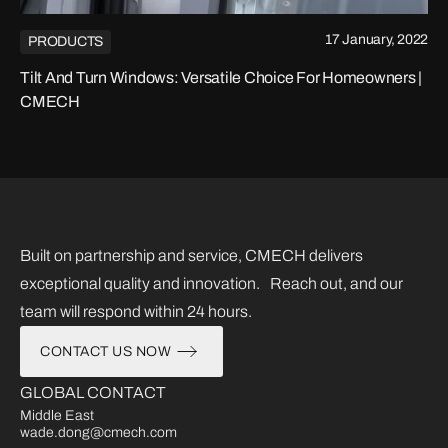
17 January, 2022
PRODUCTS
Tilt And Turn Windows: Versatile Choice For Homeowners |
CMECH
Built on partnership and service, CMECH delivers
exceptional quality and innovation. Reach out, and our
team will respond within 24 hours.
CONTACT US NOW
GLOBAL CONTACT
Middle East
wade.dong@cmech.com