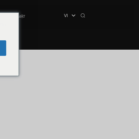
VI
HỆ
BẢO MẬT
you
e