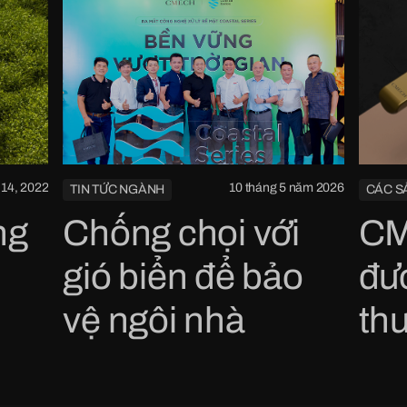
 14, 2022
10 tháng 5 năm 2026
TIN TỨC NGÀNH
CÁC S
ng
Chống chọi với
CM
gió biển để bảo
đượ
vệ ngôi nhà
thư
Re