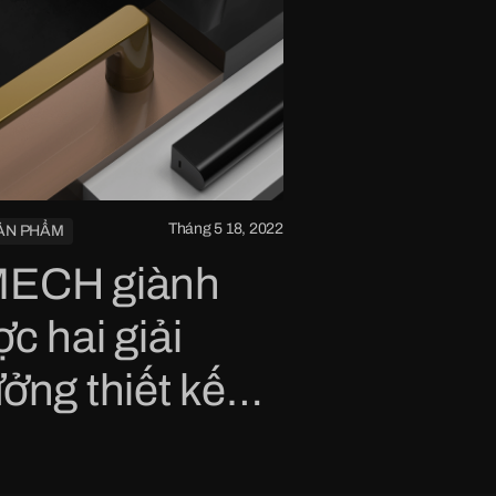
Tháng 5 18, 2022
ẢN PHẨM
ECH giành
c hai giải
ởng thiết kế
d Dot