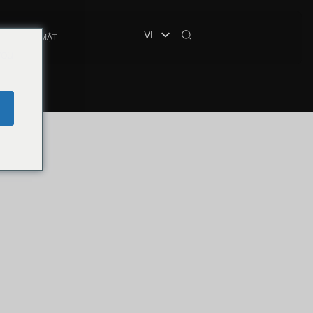
VI
HỆ
BẢO MẬT
you
e