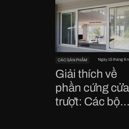
Ngày 15 tháng 6 
CÁC SẢN PHẨM
Giải thích về
phần cứng cửa
trượt: Các bộ
phận thiết yếu