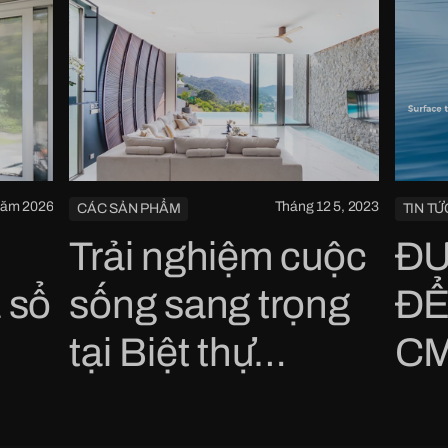
năm 2026
Tháng 12 5, 2023
CÁC SẢN PHẨM
TIN T
Trải nghiệm cuộc
ĐƯ
 sổ
sống sang trọng
ĐỂ
tại Biệt thự
CM
 và
Seaview của
Ng