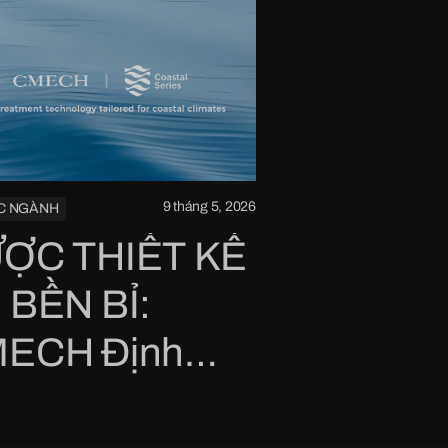
9 tháng 5, 2026
ỨC NGÀNH
ỢC THIẾT KẾ
 BỀN BỈ:
ECH Định
hĩa Lại Bảo Vệ