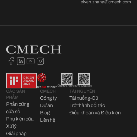
elven.zhang@cmech.com
Ứng dụng Android
Ứng dụng Apple
CÁC SẢN
CMECH
TÀI NGUYÊN
PHẨM
Công ty
Tải xuống-Cũ
Phần cứng
Dự án
Trở thành đối tác
cửa sổ
Blog
Điều khoản và Điều kiện
Phụ kiện cửa
Liên hệ
Xử lý
Giải pháp