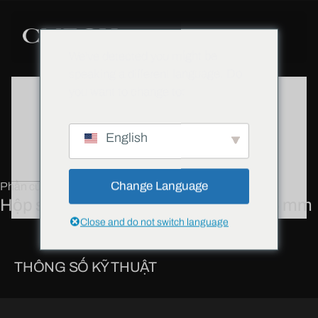
We've detected you might be
speaking a different language. Do
you want to change to:
English
Change Language
Phần cứng
Hộp số truyền động trục hai chiều 27,5 mm
Close and do not switch language
THÔNG SỐ KỸ THUẬT