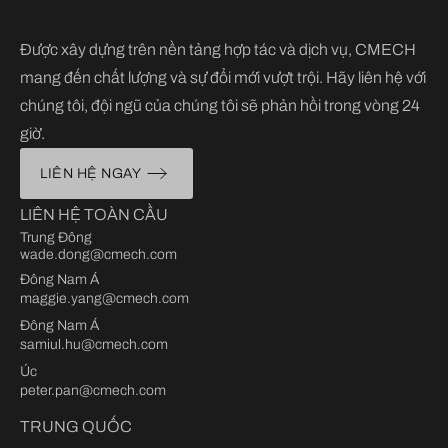
Được xây dựng trên nền tảng hợp tác và dịch vụ, CMECH
mang đến chất lượng và sự đổi mới vượt trội. Hãy liên hệ với
chúng tôi, đội ngũ của chúng tôi sẽ phản hồi trong vòng 24
giờ.
LIÊN HỆ NGAY
LIÊN HỆ TOÀN CẦU
Trung Đông
wade.dong@cmech.com
Đông Nam Á
maggie.yang@cmech.com
Đông Nam Á
samiul.hu@cmech.com
Úc
peter.pan@cmech.com
TRUNG QUỐC