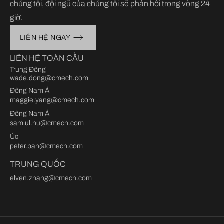
chúng tôi, đội ngũ của chúng tôi sẽ phản hồi trong vòng 24
giờ.
LIÊN HỆ NGAY
LIÊN HỆ TOÀN CẦU
Trung Đông
wade.dong@cmech.com
Đông Nam Á
maggie.yang@cmech.com
Đông Nam Á
samiul.hu@cmech.com
Úc
peter.pan@cmech.com
TRUNG QUỐC
elven.zhang@cmech.com