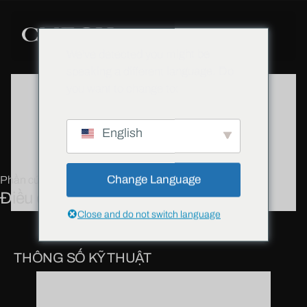
We've detected you might be
speaking a different language. Do
you want to change to:
English
Change Language
Phần cứng
Điều chỉnh cú đánh chính
Close and do not switch language
THÔNG SỐ KỸ THUẬT