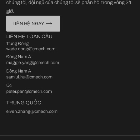
chúng tôi, đội ngũ của chúng tôi sẽ phản hồi trong vòng 24
giờ.
LIÊN HỆ NGAY
LIÊN HỆ TOÀN CẦU
Trung Đông
wade.dong@cmech.com
Đông Nam Á
maggie.yang@cmech.com
Đông Nam Á
samiul.hu@cmech.com
Úc
peter.pan@cmech.com
TRUNG QUỐC
elven.zhang@cmech.com