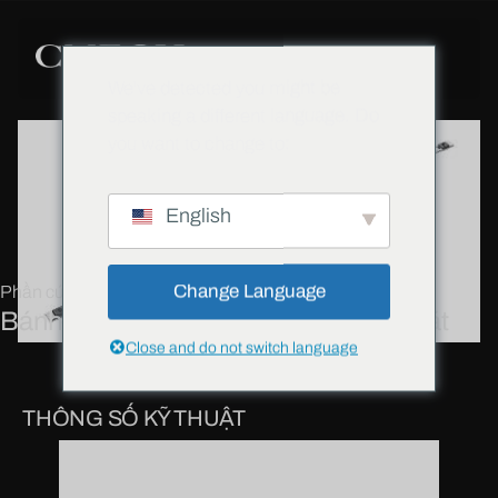
We've detected you might be
speaking a different language. Do
you want to change to:
English
Change Language
Phần cứng
Bánh răng truyền động gắn trên bề mặt
Close and do not switch language
THÔNG SỐ KỸ THUẬT