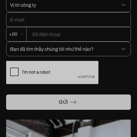
+86
GỬI