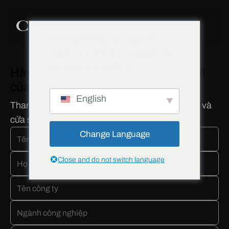
We've detected you might be
speaking a different language. Do
you want to change to:
Hãy bắt đầu hành trình phát triển mới
của bạn ngay hôm nay!
English
Tham gia cùng hơn 5.000 đối tác phân phối cửa và
cửa sổ.
Change Language
Close and do not switch language