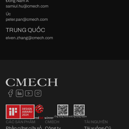
Đông Nam Á
samiul.hu@cmech.com
Úc
peter.pan@cmech.com
TRUNG QUỐC
elven.zhang@cmech.com
Ứng dụng Android
Ứng dụng Apple
CÁC SẢN PHẨM
CMECH
TÀI NGUYÊN
Phần cứng cửa sổ
Công ty
Tải xuống-Cũ