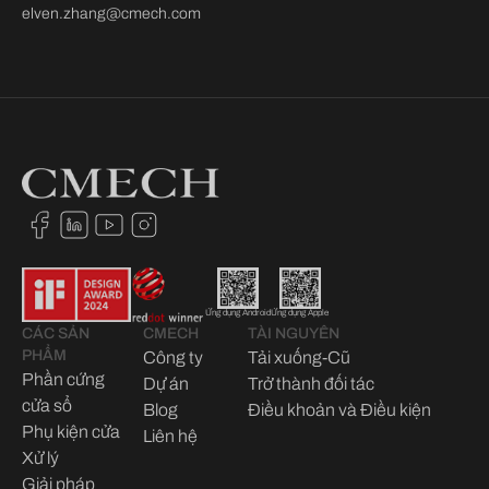
elven.zhang@cmech.com
Ứng dụng Android
Ứng dụng Apple
CÁC SẢN
CMECH
TÀI NGUYÊN
PHẨM
Công ty
Tải xuống-Cũ
Phần cứng
Dự án
Trở thành đối tác
cửa sổ
Blog
Điều khoản và Điều kiện
Phụ kiện cửa
Liên hệ
Xử lý
Giải pháp