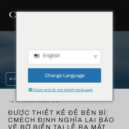
We've detected you might be
speaking a different language. Do
you want to change to:
English
Change Language
QUAY LẠI TẤT CẢ CÁC BLOG
Close and do not switch language
TIN TỨC NGÀNH
|
9 THÁNG 5, 2026
ĐƯỢC THIẾT KẾ ĐỂ BỀN BỈ:
CMECH ĐỊNH NGHĨA LẠI BẢO
VỆ BỜ BIỂN TẠI LỄ RA MẮT