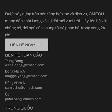
Được xây dựng trên nền tảng hợp tác và dịch vụ, CMECH
mang đến chất lượng và sự đổi mới vượt trội. Hãy liên hệ với
chúng tôi, đội ngũ của chúng tôi sẽ phản hồi trong vòng 24
giờ.
LIÊN HỆ NGAY
LIÊN HỆ TOÀN CẦU
Trung Đông
wade.dong@cmech.com
Đông Nam Á
maggie.yang@cmech.com
Đông Nam Á
samiul.hu@cmech.com
Úc
peter.pan@cmech.com
TRUNG QUỐC