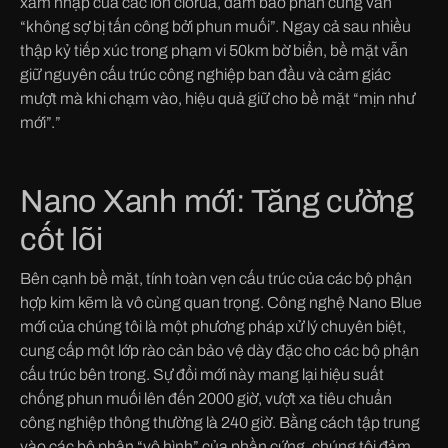
xâm nhập của các ion clorua, đảm bảo phần cứng vẫn
“không sợ bị tấn công bởi phun muối”. Ngay cả sau nhiều
thập kỷ tiếp xúc trong phạm vi 50km bờ biển, bề mặt vẫn
giữ nguyên cấu trúc công nghiệp ban đầu và cảm giác
mượt mà khi chạm vào, hiệu quả giữ cho bề mặt “mịn như
mới”.”
Nano Xanh mới: Tăng cường
cốt lõi
Bên cạnh bề mặt, tính toàn vẹn cấu trúc của các bộ phận
hợp kim kẽm là vô cùng quan trọng. Công nghệ Nano Blue
mới của chúng tôi là một phương pháp xử lý chuyên biệt,
cung cấp một lớp rào cản bảo vệ dày đặc cho các bộ phận
cấu trúc bên trong. Sự đổi mới này mang lại hiệu suất
chống phun muối lên đến 2000 giờ, vượt xa tiêu chuẩn
công nghiệp thông thường là 240 giờ. Bằng cách tập trung
vào các bộ phận “vô hình” của phần cứng, chúng tôi đảm