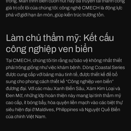
trong. Màn trình diễn cuốn hút này đã truyền tải thành công
giá trị cốt lõi của chúng tôi: công nghệ CMECH là động lực
phá vỡ giới hạn ăn mòn, giúp kiến trúc trường tồn.
Làm chủ thẩm mỹ: Kết cấu
công nghiệp ven biển
Tại CMECH, chúng tôi tin rằng sự bảo vệ không nhất thiết
phải trông giống như việc khám bệnh. Dòng Coastal Series
được cung cấp với bảng màu tinh tế, được thiết kế để bổ
sung cho phong cách thiết kế “Công nghiệp ven biển”
đương đại. Với các màu Xanh Biển Sâu, Xám Kim Loại và
Đen Mờ, những lớp hoàn thiện này mang lại tính thẩm mỹ
cao cấp, ít bóng bẩy, hòa quyện liền mạch vào các biệt thự
siêu hiện đại ở Maldives, Philippines và Nguyệt Quế Biển
của chính Việt Nam.