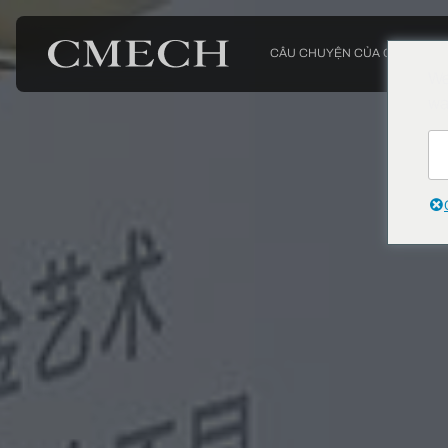
CÂU CHUYỆN CỦA CHÚNG TÔ
We
wa