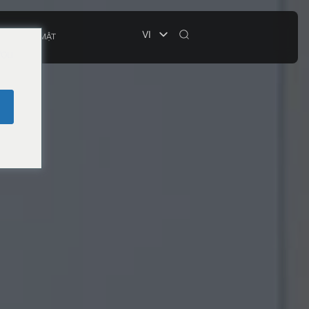
VI
HỆ
BẢO MẬT
you
e