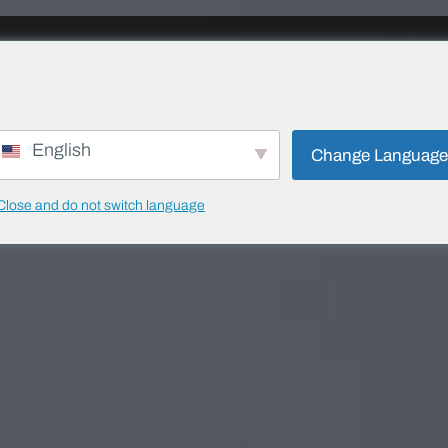
I
CÁC SẢN PHẨM
GIẢI PHÁP
DỰ ÁN
BLOG
TẢI XUỐNG
LIÊN 
've detected you might be speaking a different language. Do 
nt to change to:
English
Change Languag
Close and do not switch language