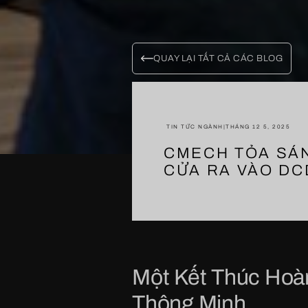
QUAY LẠI TẤT CẢ CÁC BLOG
TIN TỨC NGÀNH
|
THÁNG 12 5, 2025
CMECH TỎA SÁN
CỬA RA VÀO DC
Một Kết Thúc Hoà
Thông Minh