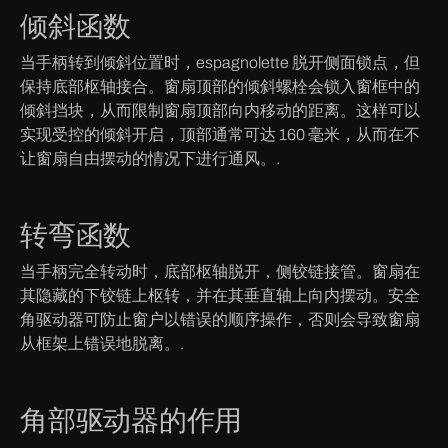
倾斜函数
当手柄转到倾斜位置时，espagnolette 脱开侧面锁点，但
保持底部枢轴接合。窗扇顶部的倾斜螺栓会锁入窗框中的
倾斜挡块，从而限制窗扇顶部向内移动的距离。这样可以
实现受控的倾斜开启，顶部通常可达 160 毫米，从而在不
让窗扇自由摆动的情况下进行通风。.
转弯函数
当手柄完全转动时，底部枢轴脱开，侧铰链接管。窗扇在
其隐藏的下铰链上枢转，并在其垂直轴上向内摆动。安全
角驱动器可防止窗户以错误的顺序操作，否则会导致窗扇
从框架上错误地脱离。.
角部驱动器的作用