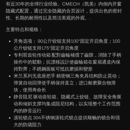
有近30年的全球行业经验。CMECH（凯美）内倒内开窗
隐藏式配置，通过完全隐藏的合页设计，提供出色的密封
性、长期的耐用性以及简洁美观的外观。.
主要特点和规格：
开角选项：
90公斤铰链支持100°固定开启角度；100
公斤铰链支持175°固定开启角度
专利双齿轮传动箱
配對齒輪補償了齒隙，消除了手柄
操作中的鬆動；抗漂移設計使齒輪箱在窗扇通道內保
持對齊；不銹鋼面板可抵抗磨損和變形
米兰系列无底座把手
精密钢三角夹具结构防止晃动；
弹簧自动回弹使手柄保持直立；进口耐磨聚合物滑
块，使用寿命长
静音阻尼
驱动齿轮箱、隐藏式上铰链、故障安全角驱
动和倾斜支撑均集成阻尼结构，以实现整个工作范围
内的静音运行
滚轮锁点
304不锈钢滚轮式锁点提供顺畅的锁合和强
大的防撬阻力