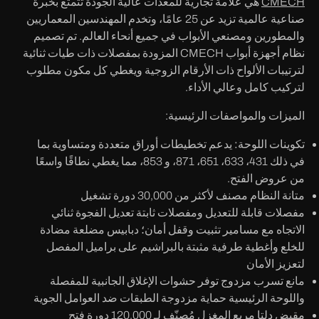
CMECH
هي علامة تجارية للمعدات عالية الجودة تتمتع بخبرة
صناعية عالمية تزيد عن 25 عامًا، وتخدم المهندسين المعماريين
والمطورين ومصنعي الأبواب في جميع أنحاء العالم. تم تصميم
نظام أجهزة أبواب CMECH المزودة بمفصلات ذات طيات ثنائية
لترتيبات الألواح ذات الأرقام الزوجية ويغطي كل مكون مطلوب
لتركيب كامل وعالي الأداء.
الميزات والمواصفات الرئيسية:
تكوينات اللوحة:
يدعم تخطيطات أوراق متعددة ومتساوية بما
في ذلك 431، 633، 651، 871، و 853، مما يغطي نطاقًا واسعًا
من عروض الفتح.
متانة النظام
مصنف لأكثر من 30,000 دورة تشغيل
مفصلات قابلة للتعديل ومفصلات ثابتة
تعديل الفجوة ثنائي
الاتجاه مع مسامير تثبيت وقفل أمان؛ دبابيس مضلعة مضادة
للخلع وأغطية طرفية مثبتة بالبراشيم على براميل المفصل
لتعزيز الأمان
مانع تسرب مزدوج
توفر حشوات الإغلاق الجانبية للمفصلة
واللوحة الرئيسية حماية مزدوجة الطبقات ضد العوامل الجوية
مقبض دلتا مربع المغزل
مُصنّف لـ 120,000 دورة فتح