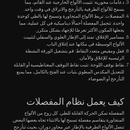
دعامات محورية: تثبيت الألواح الخارجية عند القائم، مما
يسمح للألواح الطرفية بالتأرجح والانزلاق في وقت واحد.
المفصلات: تربط الألواح المتجاورة وتسمح لها بالطي كوحدة
واحدة. تتحمل المفصلة أحمالًا ديناميكية في كل عملية، مما
يجعلها المكون الأكثر تعرضًا للإجهاد بشكل متكرر.
مسامير الإغلاق: تمتد إلى الإطار العلوي والسفلي لتثبيت
الألواح الوسيطة في مكانها عند إغلاق الباب.
قفل ومقبض متعدد النقاط: قم بتشغيل الورقة النشطة
الرئيسية للإغلاق والأمان.
نقاط توقف اللوحة: تثبت نقاط التوقف المغناطيسية أو القابلة
للتعديل المكدس المطوي بثبات عند الفتح بالكامل، مما يمنع
التأرجح أو الضوضاء.
كيف يعمل نظام المفصلات
المفصلة تمكن الحركة القابلة للطي. كل زوج من الألواح
المتجاورة يتقاسم مفصلة تسمح لها بالانثناء تجاه بعضها البعض.
تتصل الألواح الطرفية بالإطار عبر محاور دوران، بحيث تتأرجح