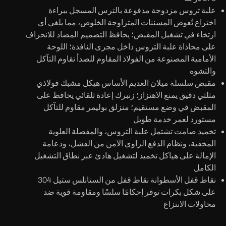
علبة تروس مزدوجة مدفوعة بالترس المسجل ببراءة
اختراع
تُعوض المسننات المتزاوجة الخلوص، مما يلغي أي
ارتخاء في تشغيل المقبض؛ يحافظ التصميم المضاد للانحراف
على محاذاة علبة التروس داخل مجرى النافذة؛ اللوحة
الأمامية المصنوعة من الفولاذ المقاوم للصدأ تقاوم التآكل
والتشوه
مقبض سلسلة ميلان العديم الأساس
هيكل مشبك فولاذي
مثلثي دقيق يمنع الاهتزاز؛ زنبرك إعادة تلقائي يحافظ على
المقبض في وضع مستقيم؛ منزلق بوليمر مقاوم للتآكل
مستورد لعمر خدمة طويل
تخميد صامت
تشتمل علبة التروس، والمفصلة العلوية
المخفية، ونظام الدفع الزاوي الآمن من الفشل، ودعامة
الإمالة على هياكل تخميد لتشغيل هادئ عبر نطاق التشغيل
الكامل
نقاط قفل الأسطوانة
نقاط قفل من الستانلس ستيل 304
على شكل بكرات توفر إحكامًا سلسًا ومقاومة قوية ضد
محاولات الانتزاع