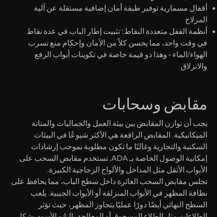
أقفال مسمارية
توفير طبقة أمان إضافية مستقلة عن آلية
المزلاج
أنظمة القفل متعددة النقاط:
تثبيت إطار الباب في عدة نقاط
في وقت واحد، مما يحسن كلاً من الأمان وإحكام منع تسرب
الهواء/الماء - وهذا ذو قيمة خاصة في تكوينات أبواب الرفع
والانزلاق
مقابض وسحابات
يجب أن توازن المقابض بين بيئة العمل والجماليات والمتانة
الميكانيكية. المقابض الرافعة هي الأكثر شيوعًا في البيئات
السكنية والتجارية وغالبًا ما تكون مطلوبة بموجب إرشادات
إمكانية الوصول الخاصة بـ ADA. تستخدم مقابض السحب على
الأبواب الأثقل مثل المداخل والألواح الزجاجية الكبيرة.
تجلس مقابض السحب الغائرة داخل سطح الباب، مما يحافظ على
نظافة المظهر في الأبواب المنزلقة أو الأبواب الجيبية. يلعب
السطح النهائي أيضًا دورًا عمليًا يتجاوز المظهر، حيث تؤثر
الطلاءات مثل الطلاء المسحوق أو المعالجة بالنانو الأسود بشكل