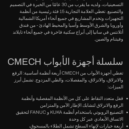
التسعينيات، ولديه ما يقرب من 30 عامًا من الخبرة في التصميم
والتصنيع. تغطي العلامة التجارية 15 فئة رئيسية من أنظمة
التجهيزات وتخدم المشاريع في جميع أنحاء أمريكا الشمالية
وأوروبا والشرق الأوسط وآسيا والمحيط الهادئ - من فندق
أتلانتس في سانيا إلى أبراج سكنية فاخرة في جميع أنحاء تايلاند
وفيتنام والصين.
سلسلة أجهزة الأبواب CMECH
تغطي أجهزة الأبواب من CMECH أربعة أنظمة أساسية: الرفع
والانزلاق، والانزلاق، والمفصلات، والطي المزدوج. تشمل أبرز
الميزات:
قفل متعدد النقاط على كل من الأنظمة المفصلية وأنظمة
الرفع والانزلاق لتشابك الإطار الآمن والمتزامن
التصنيع الروبوتي باستخدام أنظمة KUKA و FANUC لتحقيق
الاتساق الأبعادي عبر كل وحدة
أربعة خيارات لإنهاء السطح تشمل الطلاء بالمسحوق،