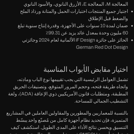
المعالجة M، المعالجة E، الأزرق النانوي، والأسود النانوي
اجتياز جميع المنتجات اختبارات الحمل والمتانة ورذاذ الملح
والضغط قبل الإطلاق
ضمان لمدة 10 سنوات على الأجهزة، وقدرة إنتاج سنوية تبلغ
60 مليون وحدة بمعدل عائد يزيد عن 99.31٪
الحائز على جائزة iF Design الألمانية لعام 2024 وجائزتي
German Red Dot Design
اختيار مقابض الأبواب المناسبة
تشمل العوامل الرئيسية التي يجب تقييمها نوع الباب ومادته،
واتجاه طريقة فتحه، وحجم المرور المتوقع، وتصنيفات الحريق
المطبقة، ومتطلبات قانون الأمريكيين ذوي الإعاقة (ADA)، ولغة
التشطيب الجمالي للمساحة.
بالنسبة للمعماريين والمطورين والمقاولين العاملين في المشاريع
المتميزة، فإن تحديد نظام أجهزة كامل من مُصنّع واحد يبسّط
التنسيق ويحسن نتائج الأداء على المدى الطويل. استكشف كيف