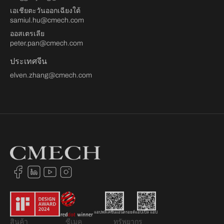
เอเชียตะวันออกเฉียงใต้
samiul.hu@cmech.com
ออสเตรเลีย
peter.pan@cmech.com
ประเทศจีน
elven.zhang@cmech.com
แอปพลิเคชันแอนดรอยด์
แอปเปิล แอป
สินค้า
ซีเมค
ทรัพยากร