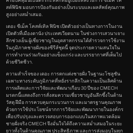
ครอบคลุมนี้เป็นตรรกะหลักที่อยู่เบื้องหลังวิธีการ
ซีเม็ค โค
สต์ฟินิช
มอบการป้องกันอย่างเป็นระบบและผลลัพธ์คุณภาพ
สูงอย่างสม่ำเสมอ.
เดอะ ซีเม็ค โคสต์เทิล ฟินิช
เปิดตัวอย่างเป็นทางการในงาน
เปิดตัวที่เมืองดานัง ประเทศเวียดนาม ในช่วงการเสวนาเจาะ
ลึกช่วงเย็น ผู้เชี่ยวชาญในอุตสาหกรรมได้สำรวจการใช้งาน
ในภูมิภาคชายฝั่งของซีรีส์ชุดนี้ จุดประกายความสนใจใน
การทำงานร่วมกันอย่างแข็งแกร่ง และบรรยากาศที่เต็มไป
ด้วยชีวิตชีวา.
ความสำเร็จของ
เดอะ
การตกแต่งชายฝั่ง
ในฐานะโซลูชัน
เฉพาะทางระดับภูมิภาคที่หยั่งรากลึกในความเป็นเลิศด้าน
การผลิตและการวิจัยและพัฒนาเกือบ 30 ปีของ CMECH
มรดกนี้แสดงถึงการสั่งสมความเชี่ยวชาญอันลึกซึ้งในด้าน
วัสดุ ฝีมือ การควบคุมกระบวนการ และมาตรฐานคุณภาพ
ด้วยการใช้ประโยชน์จากการวิจัยและพัฒนาภายในองค์กร
เพื่อปรับปรุงและตรวจสอบการออกแบบในสภาพแวดล้อม
ชายฝั่งจริง CMECH จึงมั่นใจได้ถึงความสม่ำเสมอในระยะ
ยาวทั้งในด้านคุณภาพ ประสิทธิภาพ และการส่งมอบในทุก