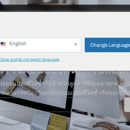
ั่น
โครงการต่างๆ
บล็อก
ดาวน์โหลด
ติดต่อ
ความปลอดภัย
've detected you might be speaking a different language. Do 
nt to change to:
English
Change Languag
Close and do not switch language
ตรวจสอบป้องกันการปลอม
แปลงที่ไม่ซ้ำกันสำหรับลูกค้าที่มีคุณค่าทุกท่าน 
ภคด้วยรหัสป้องกันการปลอมแปลงที่ไม่ซ้ำกันของ 