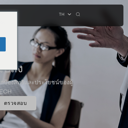
TH
you
e
แปลง
ปกป้องสิทธิและประโยชน์ของผู้
CMECH
ตรวจสอบ