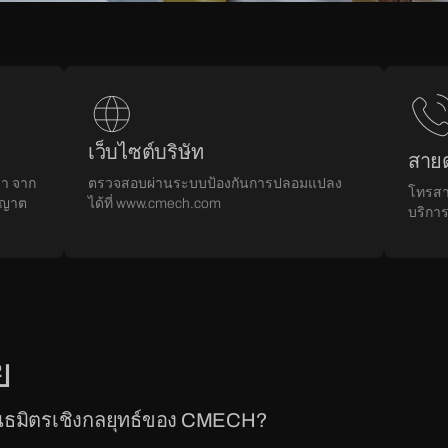
เว็บไซต์บริษัท
สาย
รา จาก
ตรวจสอบผ่านระบบป้องกันการปลอมแปลง
โทรสา
ุญาต
ได้ที่ www.cmech.com
บริกา
ย
พันธมิตรเชิงกลยุทธ์ของ CMECH?