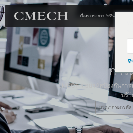
เรื่องราวของเรา
สินค้า
โซลูช
We
wa
การ
CMECH มอบรหัสป้องกันการปลอม
บริโ