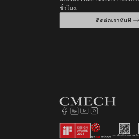
ชั่วโมง.
ติดต่อเราทันที
แอปพลิเคชันแอนดรอยด์
แ