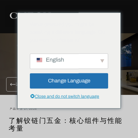
We've detected you might be
speaking a different language. Do
you want to change to:
English
Change Language
返回所有博客
Close and do not switch language
产品
|
6 月 17, 2026
了解铰链门五金：核心组件与性能
考量