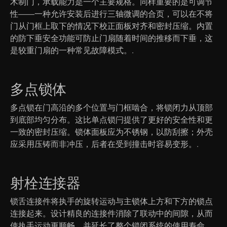
木制门，承载能力是一个主要规格。同样重要的是可调节
性——一种允许安装后进行三轴微调的合页，可以在不将
门从门框上取下的情况下校正面板对齐和密封压缩。内置
的防下垂安全功能可防止门扇随着时间的推移而下垂，这
是较重门扇的一种常见故障模式。.
多点锁体
多点锁在门高沿的多个位置与门框啮合，将锁闭力从顶部
到底部均匀分布。这比单点锁闩提供了更好的安全性和更
一致的密封压缩。锁体面板应为不锈钢，以防刮擦；外壳
应采用压铸而非冲压，后者在受到撞击时容易变形。.
射栓连接器
锁舌连接件将执手的旋转运动与主锁体上方和下方的锁点
连接起来。设计精良的连接件消除了联动中的间隙，从而
使执手运动更顺畅，并延长了整个锁闭系统的使用寿命。.