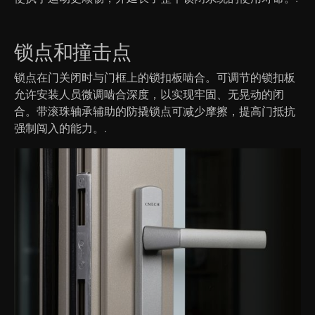
锁点和撞击点
锁点在门关闭时与门框上的锁扣板啮合。可调节的锁扣板
允许安装人员微调啮合深度，以实现牢固、无晃动的闭
合。带滚珠轴承辅助的防撬锁点可减少摩擦，提高门抵抗
强制闯入的能力。.