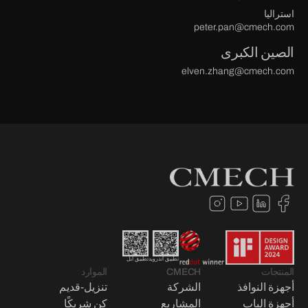
استراليا
peter.pan@cmech.com
الصين الكبرى
elven.zhang@cmech.com
تطبيق أندرويد
تطبيق آبل
المنتجات
CMECH
الموارد
أجهزة النوافذ
الشركة
تنزيل-قديم
أجهزة الباب
المشاريع
كن شريكًا