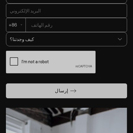
+86
إرسال