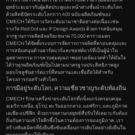
ยุทธ์ระยะยาวกับผู้ผลิตประตูและหน้าต่างชั้นนำระดับโลก.
ด้วยสิทธิบัตรระดับโลกกว่า 400 ฉบับ ผลิตภัณฑ์ของ
CMECH ได้รับรางวัลระดับนานาชาติอย่างต่อเนื่อง เช่น
รางวัล Red Dot และ iF Design Awards ด้วยการสนับสนุน
จากฐานการผลิตอัจฉริยะขนาด 70,000 ตารางเมตร
CMECH ได้จัดตั้งระบบการจัดการการผลิตที่ครอบคลุมและ
การสนับสนุนด้านฮาร์ดแวร์และซอฟต์แวร์ที่เป็นผู้นำใน
อุตสาหกรรม การควบคุมคุณภาพอย่างเข้มงวดทำให้มั่นใจ
ได้ว่าทุกผลิตภัณฑ์เป็นไปตามมาตรฐานประสิทธิภาพสูง
มอบโซลูชันฮาร์ดแวร์ที่ทนทานและเชื่อถือได้สำหรับ
โครงการก่อสร้างทั่วโลก.
การมีอยู่ระดับโลก, ความเชี่ยวชาญระดับท้องถิ่น
CMECH รักษาเครือข่ายระดับโลกที่แข็งแกร่งครอบคลุม
อเมริกาเหนือ, ยุโรป, ตะวันออกกลาง, แอฟริกา, และภูมิภาค
เอเชีย-แปซิฟิก. ด้วยการผสานกลยุทธ์ที่ปรับให้เหมาะกับท้อง
ถิ่นกับความเข้าใจลึกซึ้งในความต้องการของภูมิภาค, เรา
สร้างพันธมิตรที่ยั่งยืนซึ่งขับเคลื่อนการเติบโตอย่างยั่งยืนใน
ทุกตลาดที่เราให้บริการ.