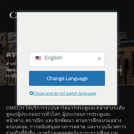
We've detected you might be
speaking a different language. Do
you want to change to:
ความร่วมมือกับ CMECH
English
สำหรับผู้จัดจำหน่าย บริษัทประตูและหน้าต่าง สถาปนิก และนัก
พัฒนา อัพเกรดสู่ระบบนิเวศครบวงจรของฮาร์ดแวร์ระดับพรีเมียม
การฝึกอบรมโดยผู้เชี่ยวชาญ และการเติบโตร่วมกัน.
Change Language
Close and do not switch language
CMECH ให้บริการระบบฮาร์ดแวร์ประตูและหน้าต่างระดับ
สูงแก่ผู้ประกอบการทั่วโลก, ผู้ประกอบการประตูและ
หน้าต่าง, สถาปนิก, และนักพัฒนา. ผ่านการฝึกอบรมอย่าง
ครอบคลุม, การสนับสนุนทางการตลาด, และระบบนิเวศการ
ร่วมมือที่ยั่งยืน, เราสร้างแพลตฟอร์มระยะยาวเพื่อความ