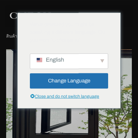
We've detected you might be
speaking a different language. Do
สินค้า
ฮาร์ดแวร์หน้าต่าง
ปรมาจารย์
you want to change to:
English
Change Language
Close and do not switch language