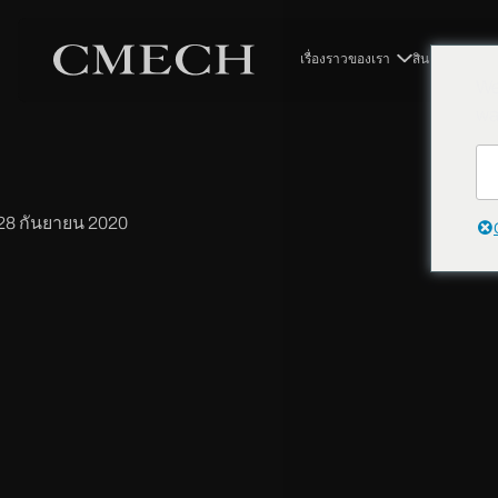
กลับ
เรื่องราวของเรา
สินค้า
โซลูช
We
หมุนมือจับ
wa
28 กันยายน 2020