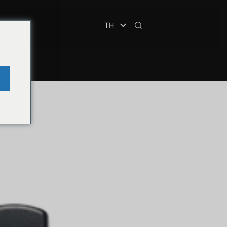
TH
you
e