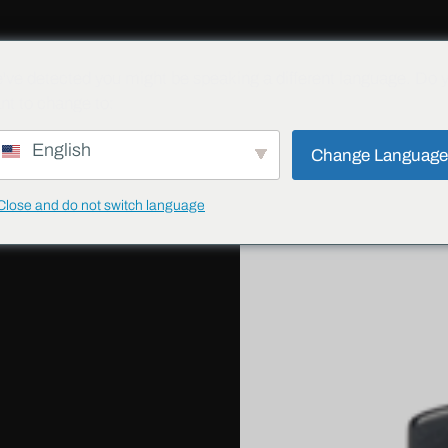
ั่น
โครงการต่างๆ
บล็อก
ดาวน์โหลด
ติดต่อ
ความปลอดภัย
've detected you might be speaking a different language. Do 
nt to change to:
English
Change Languag
แชร์
Close and do not switch language