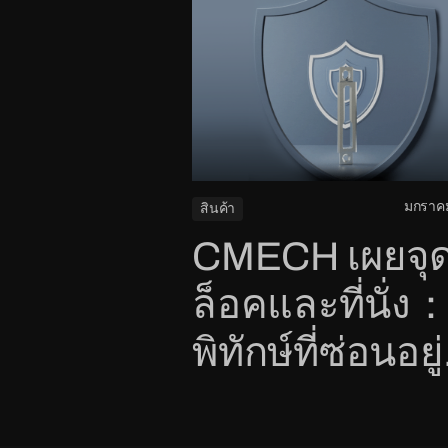
มกราคม
สินค้า
CMECH เผยจุ
ล็อคและที่นั่ง：ผ
พิทักษ์ที่ซ่อนอยู่
ของความสะด