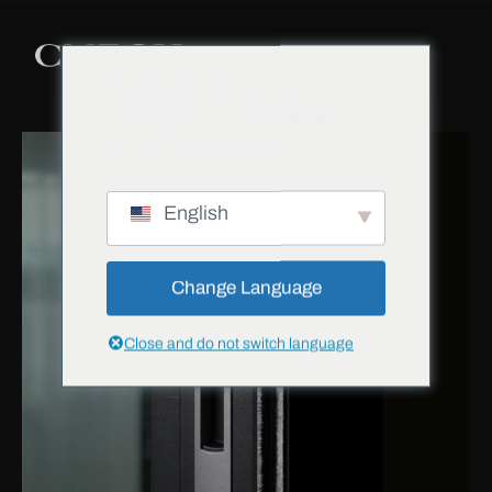
We've detected you might be
speaking a different language. Do
you want to change to:
English
Change Language
Close and do not switch language