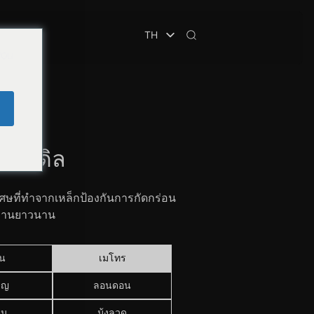
TH
you
e
จับ
ฮนเดิล
เศษที่ทำจากเหล็กป้องกันการกัดกร่อน
ทานยาวนาน
าน
เมโทร
ลญ
ลอนดอน
ยน
มุ้งลวด