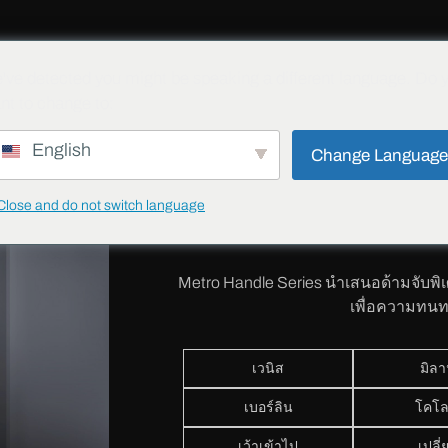
ั่น
โครงการต่างๆ
บล็อก
ดาวน์โหลด
ติดต่อ
ความปลอดภัย
've detected you might be speaking a different language. Do 
nt to change to:
English
Change Languag
ด้าม
Close and do not switch language
เมโทร แ
Metro Handle Series นำเสนอด้ามจับพิ
เพื่อความทน
เวนิส
มิล
เบอร์ลิน
โคโ
เว้าเข้าไป
เปลี่