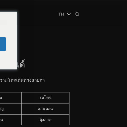
TH
you
e
จับ
น แฮนด์
้างความโดดเด่นทางสายตา
าน
เมโทร
ลญ
ลอนดอน
ยน
มุ้งลวด