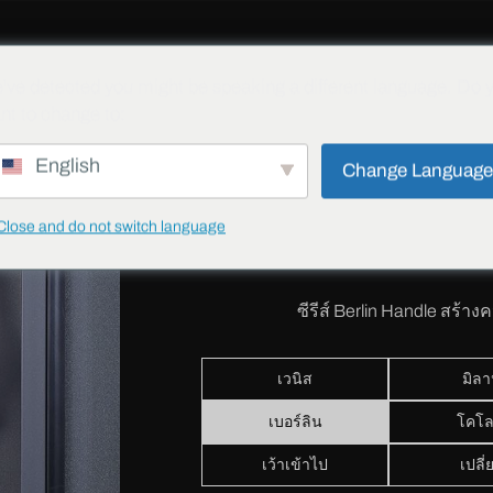
ั่น
โครงการต่างๆ
บล็อก
ดาวน์โหลด
ติดต่อ
ความปลอดภัย
've detected you might be speaking a different language. Do 
nt to change to:
English
Change Languag
ด้าม
Close and do not switch language
เบอร์ลิ
ซีรีส์ Berlin Handle สร
เวนิส
มิล
เบอร์ลิน
โคโ
เว้าเข้าไป
เปลี่