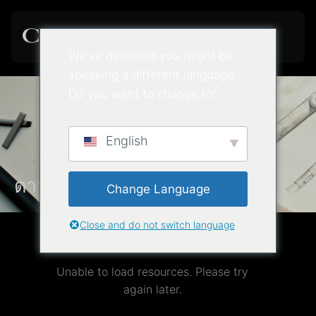
We've detected you might be
speaking a different language.
Do you want to change to:
English
ดาวน์โหลดทรัพยากร
Change Language
Close and do not switch language
Unable to load resources. Please try
again later.