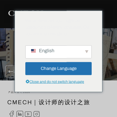
We've detected you might be
speaking a different language. Do
you want to change to:
English
Change Language
返回所有博客
Close and do not switch language
产品
|
8 月 7, 2026
CMECH｜设计师的设计之旅