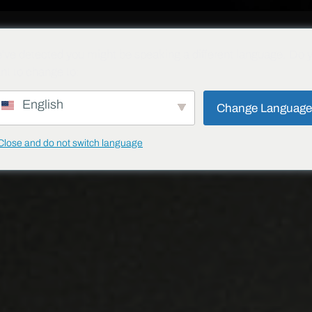
项目
博客
下载
联系方式
产品防伪
've detected you might be speaking a different language. Do 
nt to change to:
English
Change Languag
Close and do not switch language