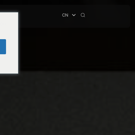
CN
you
e