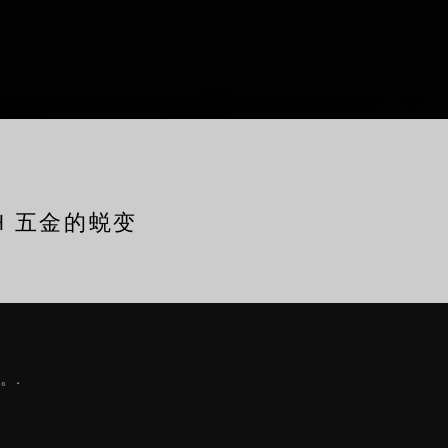
CH 五金的蜕变
。.