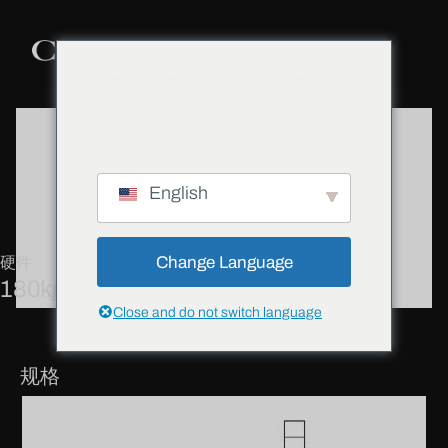
We've detected you might be
speaking a different language. Do
you want to change to:
English
Change Language
硬件
180kg框扇平合页
Close and do not switch language
规格