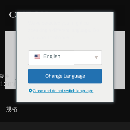
We've detected you might be
speaking a different language. Do
you want to change to:
English
Change Language
硬件
13mm方轴传动器
Close and do not switch language
规格