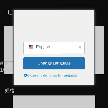
We've detected you might be
speaking a different language. Do
you want to change to:
English
Change Language
硬件
10V 支架
Close and do not switch language
规格