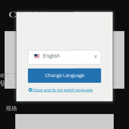
We've detected you might be
speaking a different language. Do
you want to change to:
English
Change Language
硬件
锁座
Close and do not switch language
规格