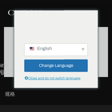
We've detected you might be
speaking a different language. Do
you want to change to:
English
Change Language
硬件
锁定支架
Close and do not switch language
规格