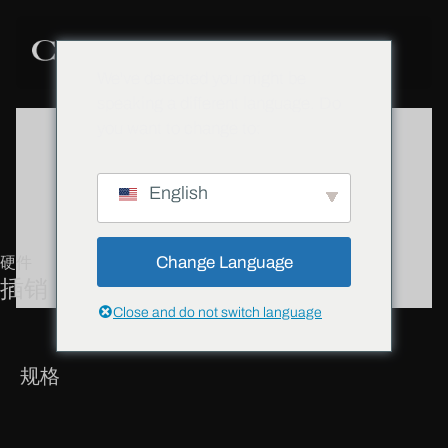
We've detected you might be
speaking a different language. Do
you want to change to:
English
Change Language
硬件
插销
Close and do not switch language
规格