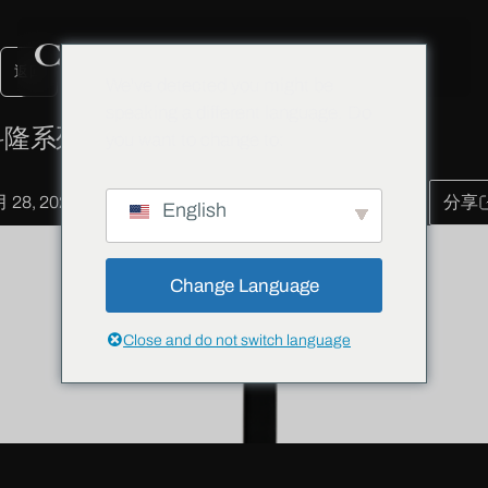
返回
We've detected you might be
speaking a different language. Do
科隆系列方轴执手（SD 型）
you want to change to:
月 28, 2020
分享
English
Change Language
Close and do not switch language