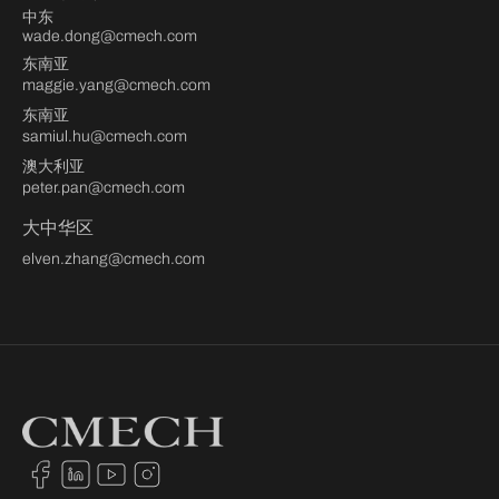
中东
wade.dong@cmech.com
东南亚
maggie.yang@cmech.com
东南亚
samiul.hu@cmech.com
澳大利亚
peter.pan@cmech.com
大中华区
elven.zhang@cmech.com