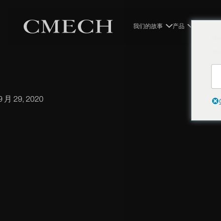
返回
我们的故事
产品
系统
We
左右弯执手
wa
9 月 29, 2020