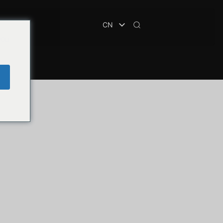
CN
you
e