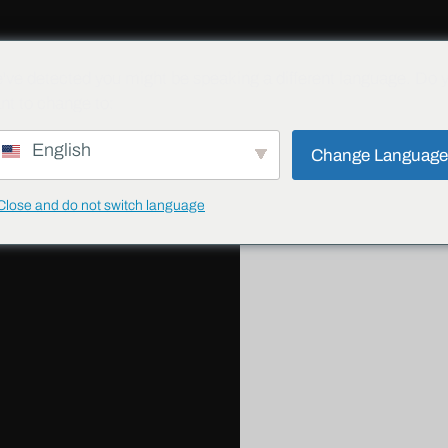
项目
博客
下载
联系方式
产品防伪
've detected you might be speaking a different language. Do 
nt to change to:
English
Change Languag
分享
Close and do not switch language