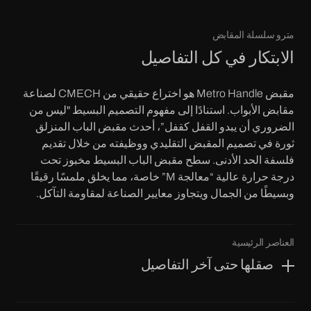
مترو سلسلة المقابض
الابتكار في كل التفاصيل
مقبض Metro Handle هو اختراع حقيقي من CMECH لصناعة
مقابض الأبواب. استنادًا إلى مفهوم التصميم البسيط "ليس من
الضروري أن يبدو القفل كقفل”، أحدث مقبض الباب المنزلق
ثورة في تصميم المقبض التقليدي ووظيفته من خلال تقديم
فلسفة الحد الأدنى. سطح مقبض الباب البسيط مخبوز تحت
درجة حرارة عالية “معالجة M” خاصة، مما يخلق ملمسًا رقيقًا
وبسيطًا من الجمال ويتجاوز معايير الصناعة لمقاومة التآكل.
العناصر الرئيسية
صقلها حتى آخر التفاصيل