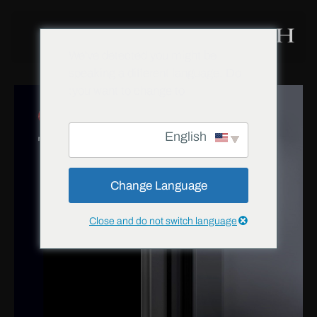
We've detected you might be
speaking a different language. Do
you want to change to:
English
Change Language
Close and do not switch language