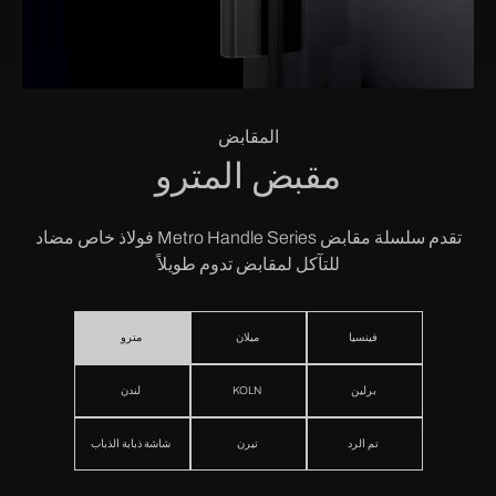
المقابض
مقبض المترو
تقدم سلسلة مقابض Metro Handle Series فولاذ خاص مضاد
للتآكل لمقابض تدوم طويلاً
فينسيا
ميلان
مترو
برلين
KOLN
لندن
تم الرد
تيرن
شاشة ذبابة الذباب