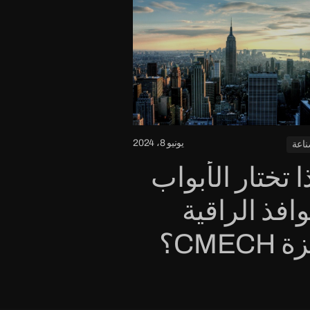
يونيو 8، 2024
ناعة
ا تختار الأبواب
وافذ الراقية
CMEC؟