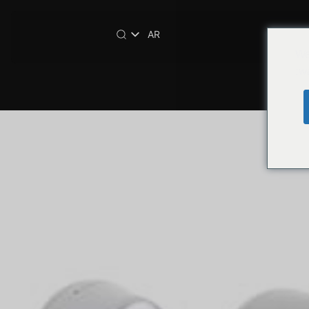
AR
We
wa