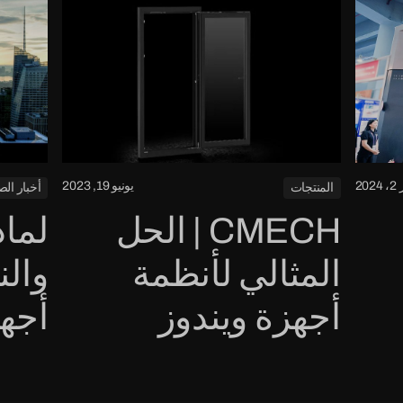
20
يونيو 19, 2023
المنتجات
أخبار الص
CMECH | الحل
لماذ
المثالي لأنظمة
والن
أجهزة ويندوز
أجهزة H
الداخلية الفتح