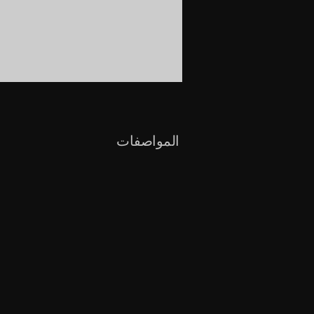
المواصفات