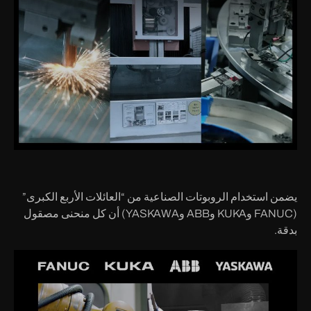
يضمن استخدام الروبوتات الصناعية من “العائلات الأربع الكبرى”
(FANUC وKUKA وABB وYASKAWA) أن كل منحنى مصقول
بدقة.